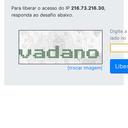
Para liberar o acesso
do IP
216.73.216.30
,
responda ao desafio abaixo.
Digite 
lado no
[trocar imagem]