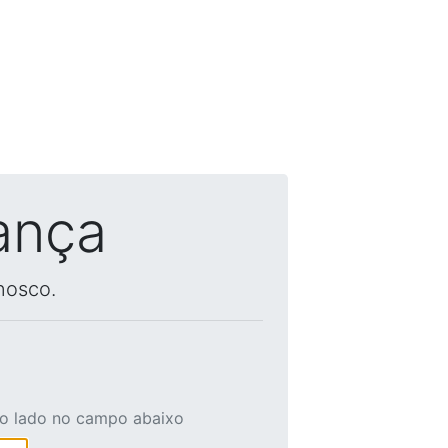
ança
nosco.
ao lado no campo abaixo