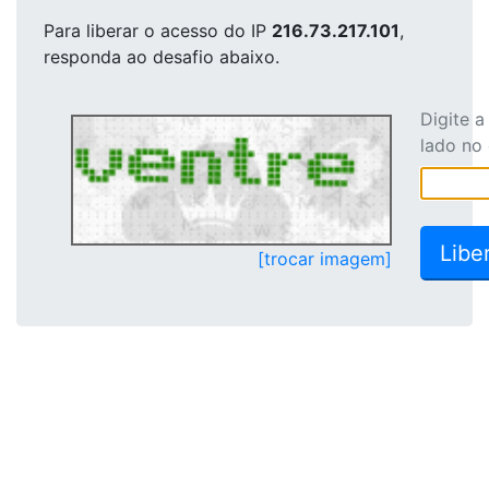
Para liberar o acesso
do IP
216.73.217.101
,
responda ao desafio abaixo.
Digite 
lado no
[trocar imagem]