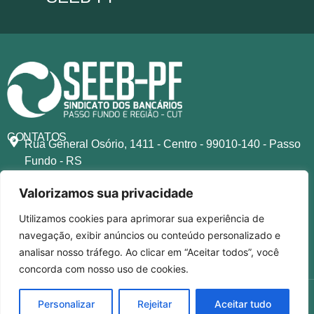
CONTATOS
Rua General Osório, 1411 - Centro - 99010-140 - Passo
Fundo - RS
secretaria@bancariospassofundo.org.br
Valorizamos sua privacidade
(54) 93505-9111
(54) 3601-2785
Utilizamos cookies para aprimorar sua experiência de
SIGA-NOS NAS REDES
navegação, exibir anúncios ou conteúdo personalizado e
analisar nosso tráfego. Ao clicar em “Aceitar todos”, você
concorda com nosso uso de cookies.
1944-2025 © SEEB-PF. Todos os direitos reservados.
Personalizar
Rejeitar
Aceitar tudo