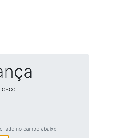
ança
nosco.
ao lado no campo abaixo