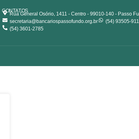
CONTATOS
Rua General Osório, 1411 - Centro - 99010-140 - Passo F
secretaria@bancariospassofundo.org.br
(54) 93505-91
(54) 3601-2785