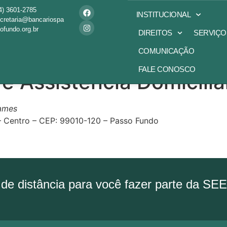
4) 3601-2785
INSTITUCIONAL
cretaria@bancariospa
ofundo.org.br
DIREITOS
SERVIÇO
COMUNICAÇÃO
FALE CONOSCO
 Assistência Domicilia
xames
– Centro – CEP: 99010-120 – Passo Fundo
de distância para você fazer parte da SE