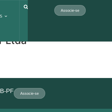
Associe-se
S
r Ltda
EB-PF
Associe-se