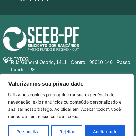
CONTATOS
Rua General Osório, 1411 - Centro - 99010-140 - Passo
Fundo - RS
secretaria@bancariospassofundo.org.br
Valorizamos sua privacidade
(54) 93505-9111
(54) 3601-2785
Utilizamos cookies para aprimorar sua experiência de
SIGA-NOS NAS REDES
navegação, exibir anúncios ou conteúdo personalizado e
analisar nosso tráfego. Ao clicar em “Aceitar todos”, você
concorda com nosso uso de cookies.
1944-2025 © SEEB-PF. Todos os direitos reservados.
Personalizar
Rejeitar
Aceitar tudo