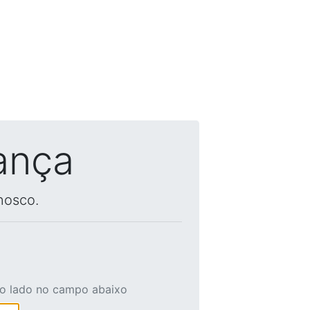
ança
nosco.
ao lado no campo abaixo